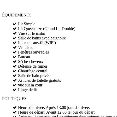
ÉQUIPEMENTS
Lit Simple
Lit Queen size (Grand Lit Double)
Vue sur le jardin
Salle de bains avec baignoire
Internet sans-fil (WIFI)
Ventilateur
Fenêtres ouvrables
Bureau
Sèche-cheveux
Défense de fumer
Chauffage central
Salle de bain privée
Articles de toilette gratuits
vue sur la cour
Linge de lit
POLITIQUES
Heure d´arrivée: Après 13:00 jour d'arrivée.
Heure de départ: Avant 12:00 le jour du départ.
Animaux domestiques: Les animaux domestiques ne sont pas